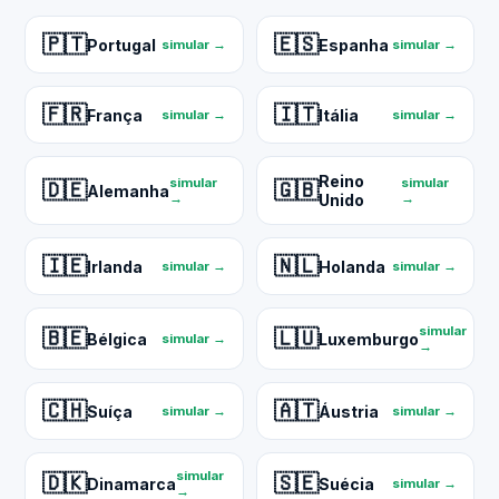
🇵🇹
🇪🇸
Portugal
Espanha
simular →
simular →
🇫🇷
🇮🇹
França
Itália
simular →
simular →
Reino
simular
simular
🇩🇪
🇬🇧
Alemanha
→
Unido
→
🇮🇪
🇳🇱
Irlanda
Holanda
simular →
simular →
simular
🇧🇪
🇱🇺
Bélgica
Luxemburgo
simular →
→
🇨🇭
🇦🇹
Suíça
Áustria
simular →
simular →
simular
🇩🇰
🇸🇪
Dinamarca
Suécia
simular →
→