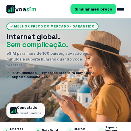
voa
sim
Simular meu preço
✅ MELHOR PREÇO DO MERCADO · GARANTIDO
Internet global.
Sem complicação.
eSIM para mais de 160 países, ativação em
minutos e suporte humano quando você
precisar.
✓
100% ilimitado
✓
Empresa brasileira com CNPJ
✓
Suporte humano 24h
Conectado
Internet ilimitada
Suporte
Empresa
Internet
Nota fiscal
humano