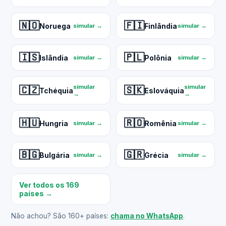
🇳🇴
🇫🇮
Noruega
Finlândia
simular →
simular →
🇮🇸
🇵🇱
Islândia
Polônia
simular →
simular →
simular
simular
🇨🇿
🇸🇰
Tchéquia
Eslováquia
→
→
🇭🇺
🇷🇴
Hungria
Romênia
simular →
simular →
🇧🇬
🇬🇷
Bulgária
Grécia
simular →
simular →
Ver todos os 169
países →
Não achou? São 160+ países:
chama no WhatsApp
.