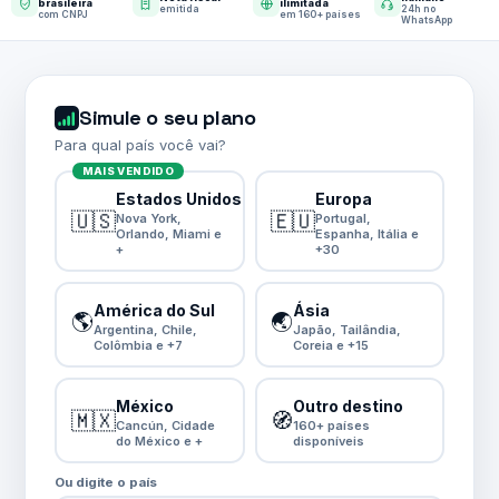
brasileira
ilimitada
emitida
24h no
com CNPJ
em 160+ países
WhatsApp
Simule o seu plano
Para qual país você vai?
MAIS VENDIDO
Estados Unidos
Europa
🇺🇸
🇪🇺
Nova York,
Portugal,
Orlando, Miami e
Espanha, Itália e
+
+30
América do Sul
Ásia
🌎
🌏
Argentina, Chile,
Japão, Tailândia,
Colômbia e +7
Coreia e +15
México
Outro destino
🇲🇽
🧭
Cancún, Cidade
160+ países
do México e +
disponíveis
Ou digite o país