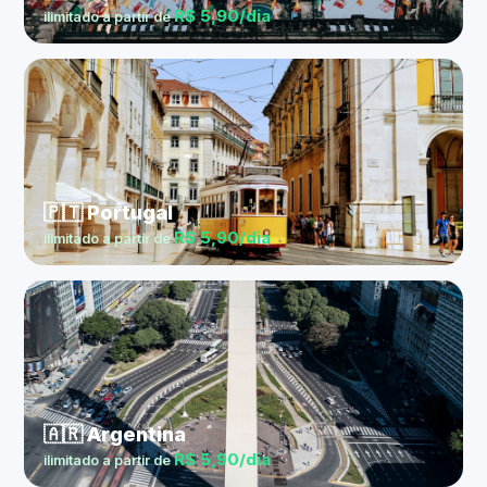
R$ 5,90/dia
ilimitado a partir de
🇵🇹 Portugal
R$ 5,90/dia
ilimitado a partir de
🇦🇷 Argentina
R$ 5,90/dia
ilimitado a partir de