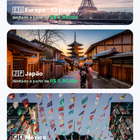
🇪🇺 Europa · 33 países
R$ 5,90/dia
ilimitado a partir de
🇯🇵 Japão
R$ 5,90/dia
ilimitado a partir de
🇲🇽 México