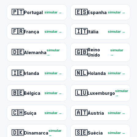
🇵🇹
🇪🇸
Portugal
Espanha
simular →
simular →
🇫🇷
🇮🇹
França
Itália
simular →
simular →
Reino
simular
simular
🇩🇪
🇬🇧
Alemanha
→
Unido
→
🇮🇪
🇳🇱
Irlanda
Holanda
simular →
simular →
simular
🇧🇪
🇱🇺
Bélgica
Luxemburgo
simular →
→
🇨🇭
🇦🇹
Suíça
Áustria
simular →
simular →
simular
🇩🇰
🇸🇪
Dinamarca
Suécia
simular →
→