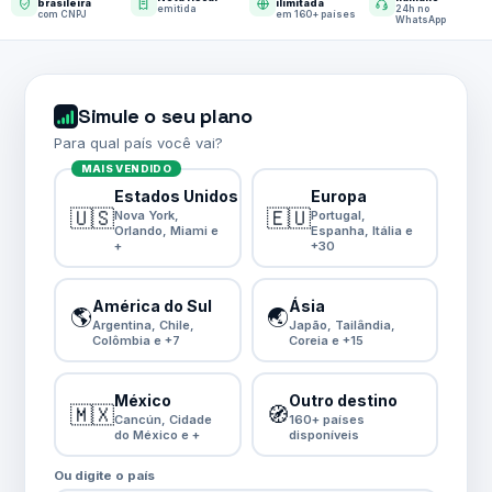
brasileira
ilimitada
emitida
24h no
com CNPJ
em 160+ países
WhatsApp
Simule o seu plano
Para qual país você vai?
MAIS VENDIDO
Estados Unidos
Europa
🇺🇸
🇪🇺
Nova York,
Portugal,
Orlando, Miami e
Espanha, Itália e
+
+30
América do Sul
Ásia
🌎
🌏
Argentina, Chile,
Japão, Tailândia,
Colômbia e +7
Coreia e +15
México
Outro destino
🇲🇽
🧭
Cancún, Cidade
160+ países
do México e +
disponíveis
Ou digite o país