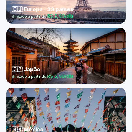
🇪🇺 Europa · 33 países
R$ 5,90/dia
ilimitado a partir de
🇯🇵 Japão
R$ 5,90/dia
ilimitado a partir de
🇲🇽 México