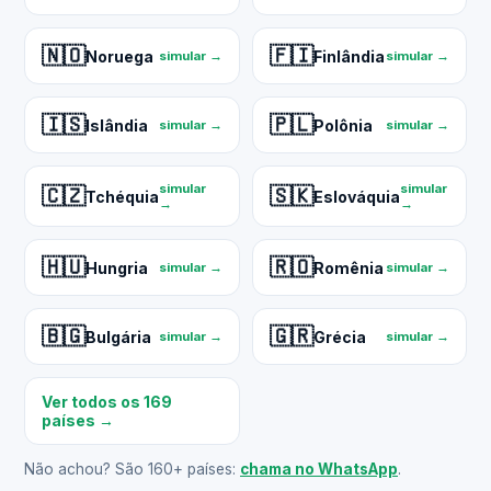
🇳🇴
🇫🇮
Noruega
Finlândia
simular →
simular →
🇮🇸
🇵🇱
Islândia
Polônia
simular →
simular →
simular
simular
🇨🇿
🇸🇰
Tchéquia
Eslováquia
→
→
🇭🇺
🇷🇴
Hungria
Romênia
simular →
simular →
🇧🇬
🇬🇷
Bulgária
Grécia
simular →
simular →
Ver todos os 169
países →
Não achou? São 160+ países:
chama no WhatsApp
.