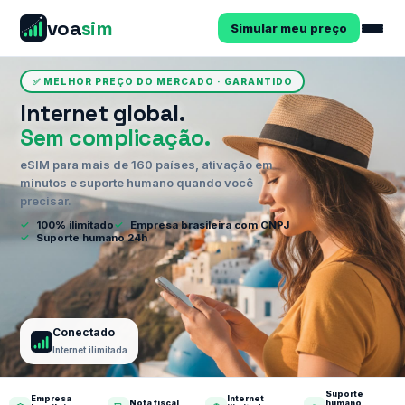
voa
sim
Simular meu preço
✅ MELHOR PREÇO DO MERCADO · GARANTIDO
Internet global.
Sem complicação.
eSIM para mais de 160 países, ativação em
minutos e suporte humano quando você
precisar.
✓
100% ilimitado
✓
Empresa brasileira com CNPJ
✓
Suporte humano 24h
Conectado
Internet ilimitada
Suporte
Empresa
Internet
Nota fiscal
humano