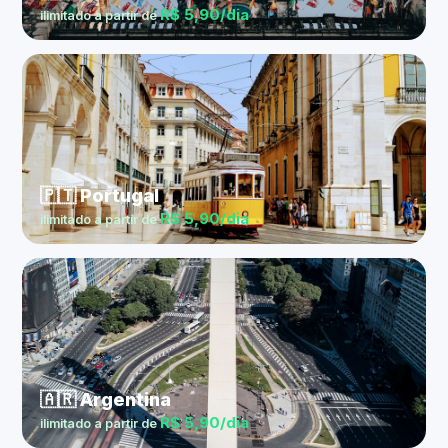
R$ 5,90/dia
ilimitado a partir de
🇵🇹 Portugal
R$ 5,90/dia
ilimitado a partir de
🇦🇷 Argentina
R$ 5,90/dia
ilimitado a partir de