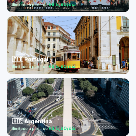
R$ 5,90/dia
ilimitado a partir de
🇵🇹 Portugal
R$ 5,90/dia
ilimitado a partir de
🇦🇷 Argentina
R$ 5,90/dia
ilimitado a partir de