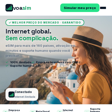
voa
sim
Simular meu preço
✅ MELHOR PREÇO DO MERCADO · GARANTIDO
Internet global.
Sem complicação.
eSIM para mais de 160 países, ativação em
minutos e suporte humano quando você
precisar.
✓
100% ilimitado
✓
Empresa brasileira com CNPJ
✓
Suporte humano 24h
Conectado
Internet ilimitada
Suporte
Empresa
Internet
Nota fiscal
humano