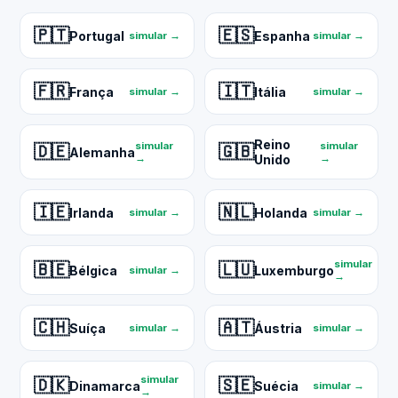
🇵🇹
🇪🇸
Portugal
Espanha
simular →
simular →
🇫🇷
🇮🇹
França
Itália
simular →
simular →
Reino
simular
simular
🇩🇪
🇬🇧
Alemanha
→
Unido
→
🇮🇪
🇳🇱
Irlanda
Holanda
simular →
simular →
simular
🇧🇪
🇱🇺
Bélgica
Luxemburgo
simular →
→
🇨🇭
🇦🇹
Suíça
Áustria
simular →
simular →
simular
🇩🇰
🇸🇪
Dinamarca
Suécia
simular →
→