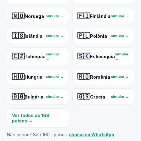
🇳🇴
🇫🇮
Noruega
Finlândia
simular →
simular →
🇮🇸
🇵🇱
Islândia
Polônia
simular →
simular →
simular
simular
🇨🇿
🇸🇰
Tchéquia
Eslováquia
→
→
🇭🇺
🇷🇴
Hungria
Romênia
simular →
simular →
🇧🇬
🇬🇷
Bulgária
Grécia
simular →
simular →
Ver todos os 169
países →
Não achou? São 160+ países:
chama no WhatsApp
.