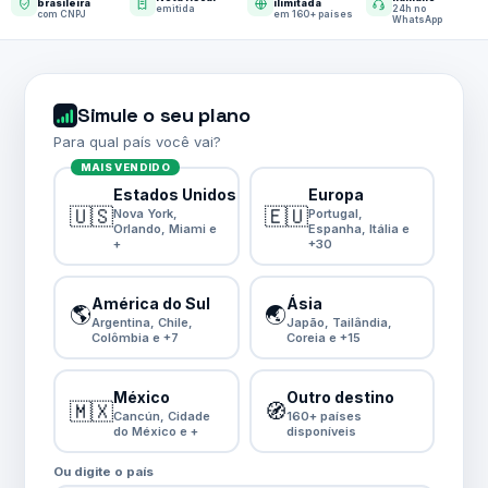
brasileira
ilimitada
emitida
24h no
com CNPJ
em 160+ países
WhatsApp
Simule o seu plano
Para qual país você vai?
MAIS VENDIDO
Estados Unidos
Europa
🇺🇸
🇪🇺
Nova York,
Portugal,
Orlando, Miami e
Espanha, Itália e
+
+30
América do Sul
Ásia
🌎
🌏
Argentina, Chile,
Japão, Tailândia,
Colômbia e +7
Coreia e +15
México
Outro destino
🇲🇽
🧭
Cancún, Cidade
160+ países
do México e +
disponíveis
Ou digite o país