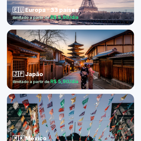
🇪🇺 Europa · 33 países
R$ 5,90/dia
ilimitado a partir de
🇯🇵 Japão
R$ 5,90/dia
ilimitado a partir de
🇲🇽 México