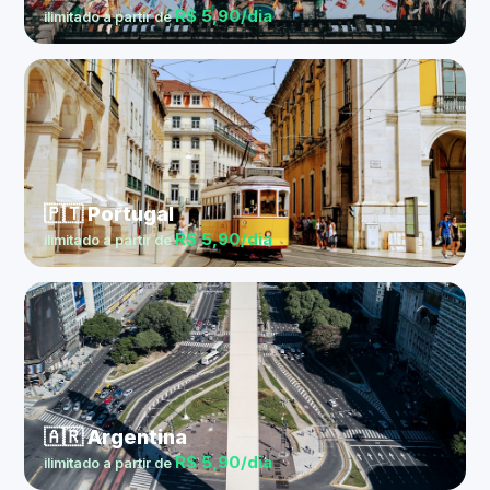
R$ 5,90/dia
ilimitado a partir de
🇵🇹 Portugal
R$ 5,90/dia
ilimitado a partir de
🇦🇷 Argentina
R$ 5,90/dia
ilimitado a partir de