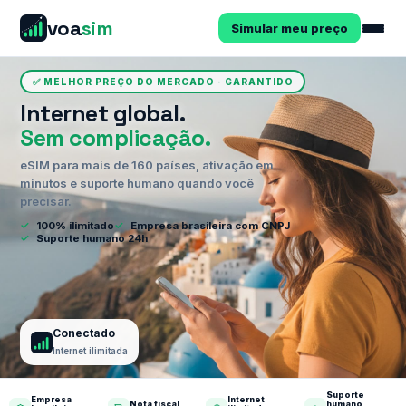
voa
sim
Simular meu preço
✅ MELHOR PREÇO DO MERCADO · GARANTIDO
Internet global.
Sem complicação.
eSIM para mais de 160 países, ativação em
minutos e suporte humano quando você
precisar.
✓
100% ilimitado
✓
Empresa brasileira com CNPJ
✓
Suporte humano 24h
Conectado
Internet ilimitada
Suporte
Empresa
Internet
Nota fiscal
humano