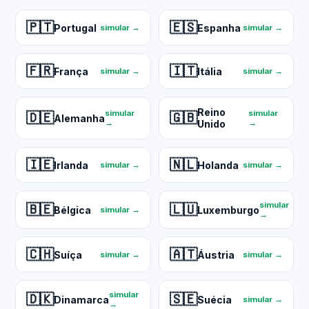
🇵🇹
🇪🇸
Portugal
Espanha
simular →
simular →
🇫🇷
🇮🇹
França
Itália
simular →
simular →
Reino
simular
simular
🇩🇪
🇬🇧
Alemanha
→
Unido
→
🇮🇪
🇳🇱
Irlanda
Holanda
simular →
simular →
simular
🇧🇪
🇱🇺
Bélgica
Luxemburgo
simular →
→
🇨🇭
🇦🇹
Suíça
Áustria
simular →
simular →
simular
🇩🇰
🇸🇪
Dinamarca
Suécia
simular →
→