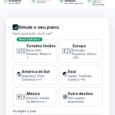
brasileira
ilimitada
emitida
24h no
com CNPJ
em 160+ países
WhatsApp
Simule o seu plano
Para qual país você vai?
MAIS VENDIDO
Estados Unidos
Europa
🇺🇸
🇪🇺
Nova York,
Portugal,
Orlando, Miami e
Espanha, Itália e
+
+30
América do Sul
Ásia
🌎
🌏
Argentina, Chile,
Japão, Tailândia,
Colômbia e +7
Coreia e +15
México
Outro destino
🇲🇽
🧭
Cancún, Cidade
160+ países
do México e +
disponíveis
Ou digite o país