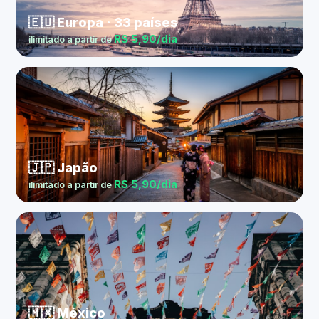
🇪🇺 Europa · 33 países
R$ 5,90/dia
ilimitado a partir de
🇯🇵 Japão
R$ 5,90/dia
ilimitado a partir de
🇲🇽 México