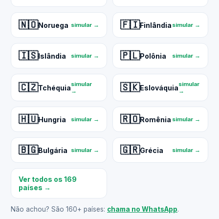
🇳🇴
🇫🇮
Noruega
Finlândia
simular →
simular →
🇮🇸
🇵🇱
Islândia
Polônia
simular →
simular →
simular
simular
🇨🇿
🇸🇰
Tchéquia
Eslováquia
→
→
🇭🇺
🇷🇴
Hungria
Romênia
simular →
simular →
🇧🇬
🇬🇷
Bulgária
Grécia
simular →
simular →
Ver todos os 169
países →
Não achou? São 160+ países:
chama no WhatsApp
.