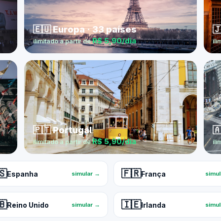
🇪🇺 Europa · 33 países

R$ 5,90/dia
ilimitado a partir de
ili
🇵🇹 Portugal

R$ 5,90/dia
ilimitado a partir de
ili
🇸
🇫🇷
Espanha
França
simular →
simu
🇧
🇮🇪
Reino Unido
Irlanda
simular →
simu