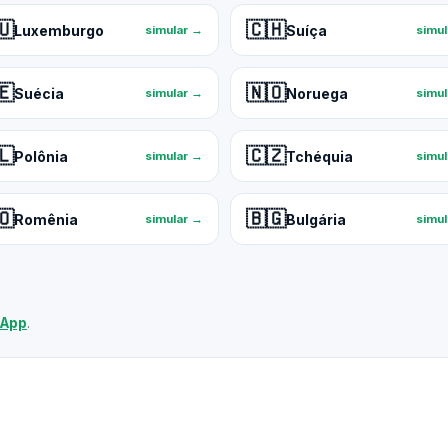
🇺
🇨🇭
Luxemburgo
Suíça
simular →
simu
🇪
🇳🇴
Suécia
Noruega
simular →
simu
🇱
🇨🇿
Polônia
Tchéquia
simular →
simu
🇴
🇧🇬
Romênia
Bulgária
simular →
simu
sApp
.