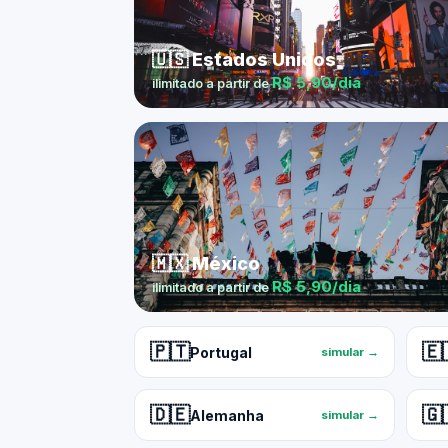
🇺🇸 Estados Unidos
R$ 5,90/dia
ilimitado a partir de
🇲🇽 México
R$ 5,90/dia
ilimitado a partir de
🇵🇹
🇪
Portugal
simular →
🇩🇪
🇬
Alemanha
simular →