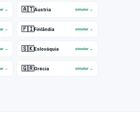
🇦🇹
Áustria
lar →
simular →
🇫🇮
Finlândia
lar →
simular →
🇸🇰
Eslováquia
lar →
simular →
🇬🇷
Grécia
lar →
simular →