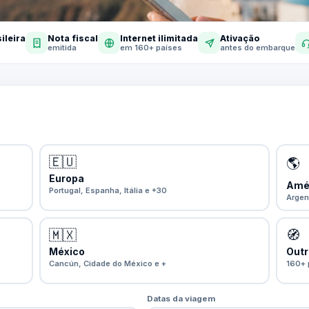
ileira
Nota fiscal
Internet ilimitada
Ativação
emitida
em 160+ países
antes do embarque
🇪🇺
🌎
Europa
Amér
Portugal, Espanha, Itália e +30
Argen
🇲🇽
🧭
México
Outr
Cancún, Cidade do México e +
160+ 
Datas da viagem