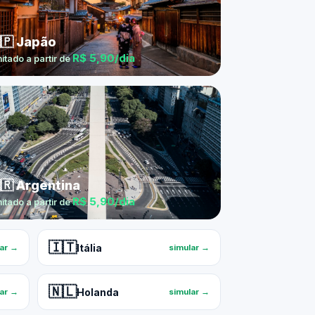
🇵 Japão
R$ 5,90/dia
mitado a partir de
🇷 Argentina
R$ 5,90/dia
mitado a partir de
🇮🇹
Itália
lar →
simular →
🇳🇱
Holanda
lar →
simular →