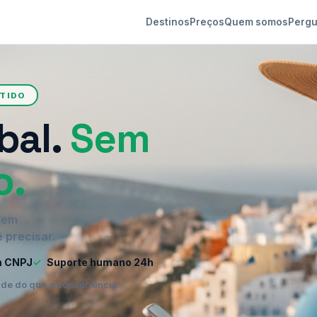
Destinos
Preços
Quem somos
Pergu
NTIDO
bal.
Sem
o.
o em
 precisar.
m CNPJ
✓
Suporte humano 24h
ade do que a concorrência