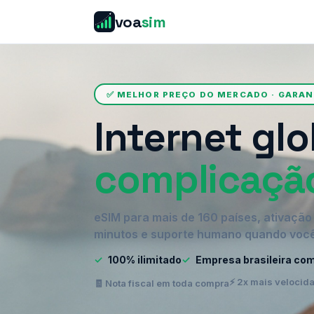
voa
sim
✅ MELHOR PREÇO DO MERCADO · GARA
Internet glo
complicaçã
eSIM para mais de 160 países, ativaçã
minutos e suporte humano quando você
✓
100% ilimitado
✓
Empresa brasileira co
⚡ 2x mais velocid
🧾 Nota fiscal em toda compra