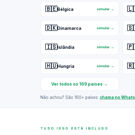
🇧🇪
🇱
Bélgica
simular →
🇩🇰
🇸
Dinamarca
simular →
🇮🇸
🇵
Islândia
simular →
🇭🇺
🇷
Hungria
simular →
Ver todos os 169 países →
Não achou? São 160+ países:
chama no What
TUDO ISSO ESTÁ INCLUSO