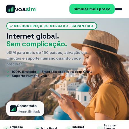
voa
sim
Simular meu preço
✅ MELHOR PREÇO DO MERCADO · GARANTIDO
Internet global.
Sem complicação.
eSIM para mais de 160 países, ativação em
minutos e suporte humano quando você
precisar.
✓
100% ilimitado
✓
Empresa brasileira com CNPJ
✓
Suporte humano 24h
Conectado
Internet ilimitada
Suporte
Empresa
Internet
Nota fiscal
humano