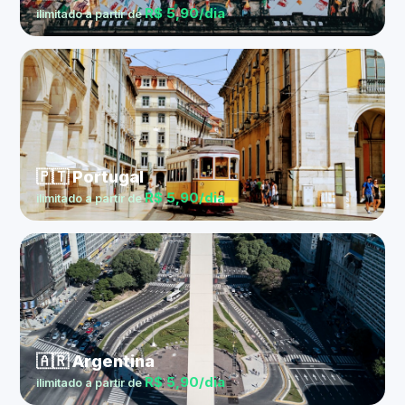
R$ 5,90/dia
ilimitado a partir de
🇵🇹 Portugal
R$ 5,90/dia
ilimitado a partir de
🇦🇷 Argentina
R$ 5,90/dia
ilimitado a partir de