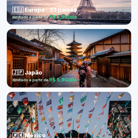
🇪🇺 Europa · 33 países
R$ 5,90/dia
ilimitado a partir de
🇯🇵 Japão
R$ 5,90/dia
ilimitado a partir de
🇲🇽 México