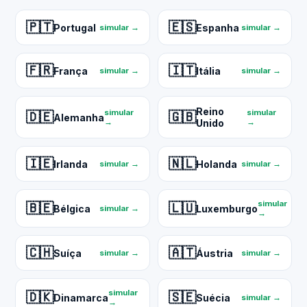
🇵🇹
🇪🇸
Portugal
Espanha
simular →
simular →
🇫🇷
🇮🇹
França
Itália
simular →
simular →
Reino
simular
simular
🇩🇪
🇬🇧
Alemanha
→
Unido
→
🇮🇪
🇳🇱
Irlanda
Holanda
simular →
simular →
simular
🇧🇪
🇱🇺
Bélgica
Luxemburgo
simular →
→
🇨🇭
🇦🇹
Suíça
Áustria
simular →
simular →
simular
🇩🇰
🇸🇪
Dinamarca
Suécia
simular →
→