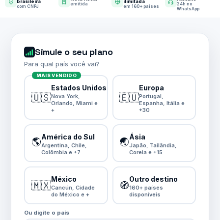
brasileira
ilimitada
emitida
24h no
com CNPJ
em 160+ países
WhatsApp
Simule o seu plano
Para qual país você vai?
MAIS VENDIDO
Estados Unidos
Europa
🇺🇸
🇪🇺
Nova York,
Portugal,
Orlando, Miami e
Espanha, Itália e
+
+30
América do Sul
Ásia
🌎
🌏
Argentina, Chile,
Japão, Tailândia,
Colômbia e +7
Coreia e +15
México
Outro destino
🇲🇽
🧭
Cancún, Cidade
160+ países
do México e +
disponíveis
Ou digite o país