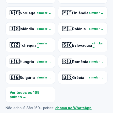
🇳🇴
🇫🇮
Noruega
Finlândia
simular →
simular →
🇮🇸
🇵🇱
Islândia
Polônia
simular →
simular →
simular
simular
🇨🇿
🇸🇰
Tchéquia
Eslováquia
→
→
🇭🇺
🇷🇴
Hungria
Romênia
simular →
simular →
🇧🇬
🇬🇷
Bulgária
Grécia
simular →
simular →
Ver todos os 169
países →
Não achou? São 160+ países:
chama no WhatsApp
.