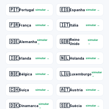
🇵🇹
🇪🇸
Portugal
Espanha
simular →
simular →
🇫🇷
🇮🇹
França
Itália
simular →
simular →
Reino
simular
simular
🇩🇪
🇬🇧
Alemanha
→
Unido
→
🇮🇪
🇳🇱
Irlanda
Holanda
simular →
simular →
simular
🇧🇪
🇱🇺
Bélgica
Luxemburgo
simular →
→
🇨🇭
🇦🇹
Suíça
Áustria
simular →
simular →
simular
🇩🇰
🇸🇪
Dinamarca
Suécia
simular →
→