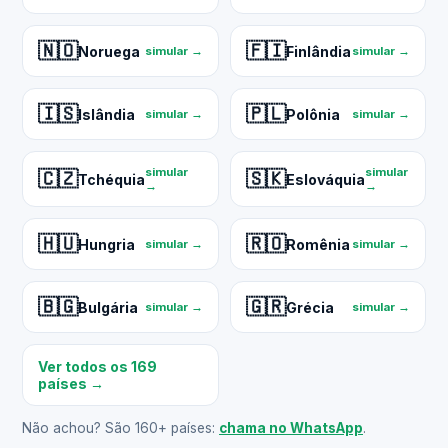
🇳🇴
🇫🇮
Noruega
Finlândia
simular →
simular →
🇮🇸
🇵🇱
Islândia
Polônia
simular →
simular →
simular
simular
🇨🇿
🇸🇰
Tchéquia
Eslováquia
→
→
🇭🇺
🇷🇴
Hungria
Romênia
simular →
simular →
🇧🇬
🇬🇷
Bulgária
Grécia
simular →
simular →
Ver todos os 169
países →
Não achou? São 160+ países:
chama no WhatsApp
.