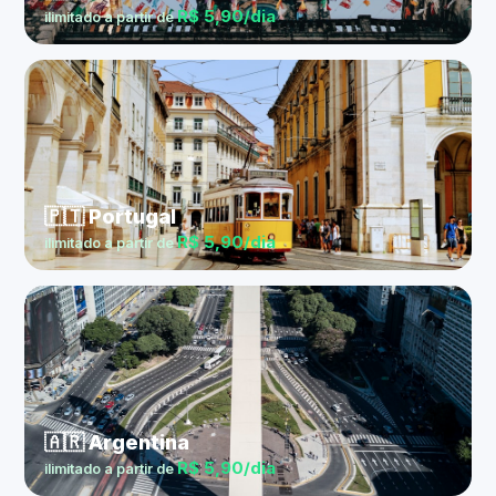
R$ 5,90/dia
ilimitado a partir de
🇵🇹 Portugal
R$ 5,90/dia
ilimitado a partir de
🇦🇷 Argentina
R$ 5,90/dia
ilimitado a partir de