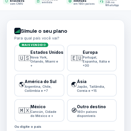
brasileira
ilimitada
emitida
24h no
com CNPJ
em 160+ países
WhatsApp
Simule o seu plano
Para qual país você vai?
MAIS VENDIDO
Estados Unidos
Europa
🇺🇸
🇪🇺
Nova York,
Portugal,
Orlando, Miami e
Espanha, Itália e
+
+30
América do Sul
Ásia
🌎
🌏
Argentina, Chile,
Japão, Tailândia,
Colômbia e +7
Coreia e +15
México
Outro destino
🇲🇽
🧭
Cancún, Cidade
160+ países
do México e +
disponíveis
Ou digite o país