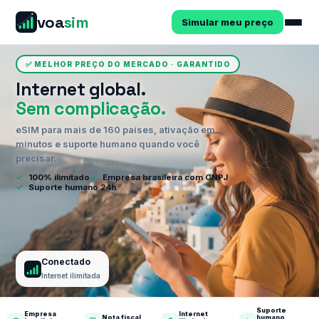
voa
sim
Simular meu preço
✅ MELHOR PREÇO DO MERCADO · GARANTIDO
Internet global.
Sem complicação.
eSIM para mais de 160 países, ativação em
minutos e suporte humano quando você
precisar.
✓
100% ilimitado
✓
Empresa brasileira com CNPJ
✓
Suporte humano 24h
Conectado
Internet ilimitada
Suporte
Empresa
Internet
Nota fiscal
humano