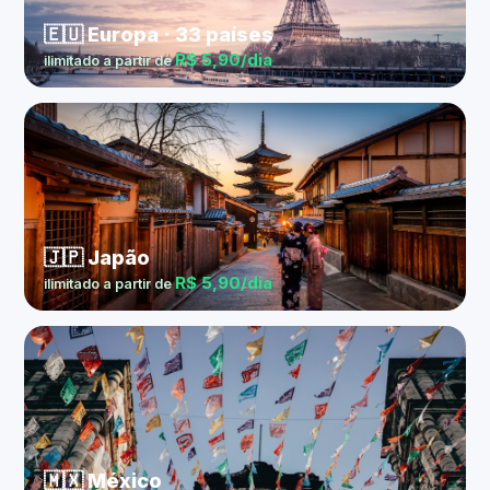
🇪🇺 Europa · 33 países
R$ 5,90/dia
ilimitado a partir de
🇯🇵 Japão
R$ 5,90/dia
ilimitado a partir de
🇲🇽 México