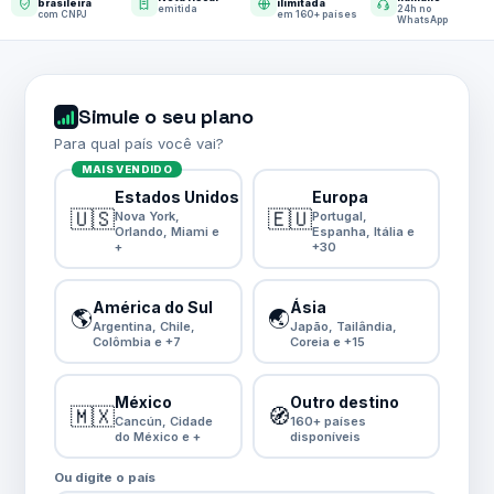
brasileira
ilimitada
emitida
24h no
com CNPJ
em 160+ países
WhatsApp
Simule o seu plano
Para qual país você vai?
MAIS VENDIDO
Estados Unidos
Europa
🇺🇸
🇪🇺
Nova York,
Portugal,
Orlando, Miami e
Espanha, Itália e
+
+30
América do Sul
Ásia
🌎
🌏
Argentina, Chile,
Japão, Tailândia,
Colômbia e +7
Coreia e +15
México
Outro destino
🇲🇽
🧭
Cancún, Cidade
160+ países
do México e +
disponíveis
Ou digite o país