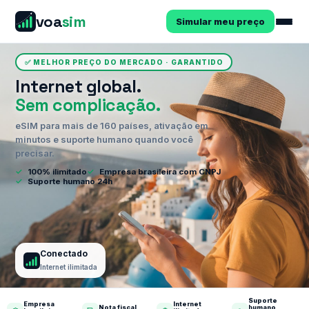
voa
sim
Simular meu preço
✅ MELHOR PREÇO DO MERCADO · GARANTIDO
Internet global.
Sem complicação.
eSIM para mais de 160 países, ativação em
minutos e suporte humano quando você
precisar.
✓
100% ilimitado
✓
Empresa brasileira com CNPJ
✓
Suporte humano 24h
Conectado
Internet ilimitada
Suporte
Empresa
Internet
Nota fiscal
humano