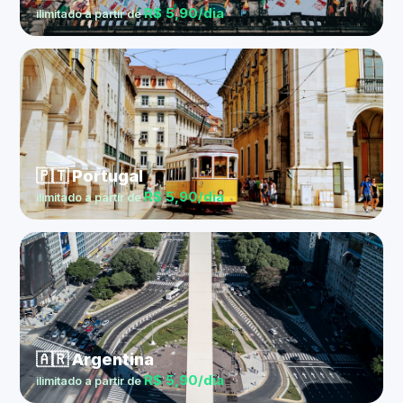
R$ 5,90/dia
ilimitado a partir de
🇵🇹 Portugal
R$ 5,90/dia
ilimitado a partir de
🇦🇷 Argentina
R$ 5,90/dia
ilimitado a partir de