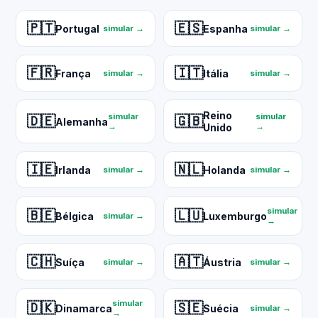
🇵🇹
🇪🇸
Portugal
Espanha
simular →
simular →
🇫🇷
🇮🇹
França
Itália
simular →
simular →
Reino
simular
simular
🇩🇪
🇬🇧
Alemanha
→
Unido
→
🇮🇪
🇳🇱
Irlanda
Holanda
simular →
simular →
simular
🇧🇪
🇱🇺
Bélgica
Luxemburgo
simular →
→
🇨🇭
🇦🇹
Suíça
Áustria
simular →
simular →
simular
🇩🇰
🇸🇪
Dinamarca
Suécia
simular →
→