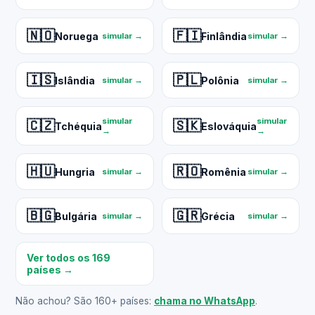
🇳🇴
🇫🇮
Noruega
Finlândia
simular →
simular →
🇮🇸
🇵🇱
Islândia
Polônia
simular →
simular →
simular
simular
🇨🇿
🇸🇰
Tchéquia
Eslováquia
→
→
🇭🇺
🇷🇴
Hungria
Romênia
simular →
simular →
🇧🇬
🇬🇷
Bulgária
Grécia
simular →
simular →
Ver todos os 169
países →
Não achou? São 160+ países:
chama no WhatsApp
.