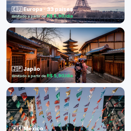
🇪🇺 Europa · 33 países
R$ 5,90/dia
ilimitado a partir de
🇯🇵 Japão
R$ 5,90/dia
ilimitado a partir de
🇲🇽 México