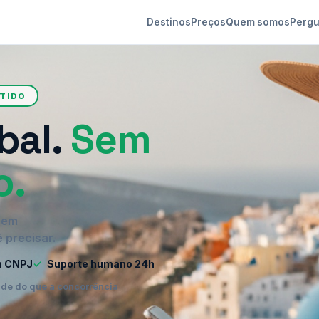
Destinos
Preços
Quem somos
Pergu
NTIDO
bal.
Sem
o.
o em
 precisar.
m CNPJ
✓
Suporte humano 24h
ade do que a concorrência