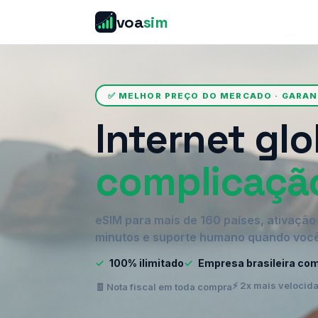
voa
sim
✅ MELHOR PREÇO DO MERCADO · GARA
Internet glo
complicaçã
eSIM para mais de 160 países, ativaçã
minutos e suporte humano quando você
✓
100% ilimitado
✓
Empresa brasileira co
⚡ 2x mais velocid
🧾 Nota fiscal em toda compra