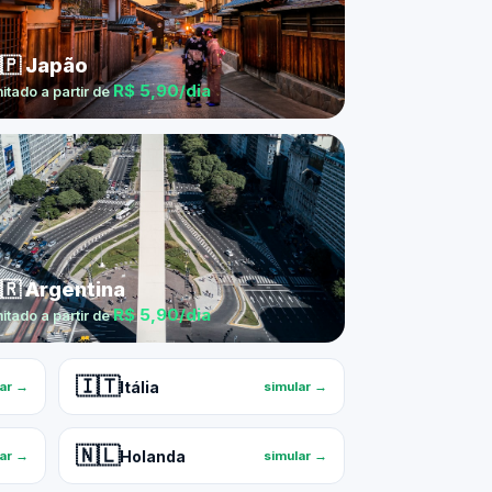
🇵 Japão
R$ 5,90/dia
mitado a partir de
🇷 Argentina
R$ 5,90/dia
mitado a partir de
🇮🇹
Itália
lar →
simular →
🇳🇱
Holanda
lar →
simular →