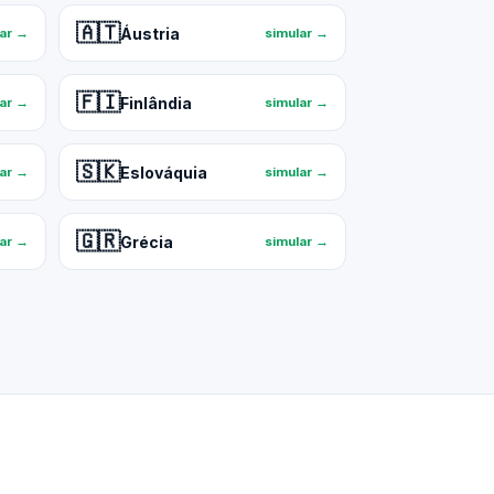
🇦🇹
Áustria
lar →
simular →
🇫🇮
Finlândia
lar →
simular →
🇸🇰
Eslováquia
lar →
simular →
🇬🇷
Grécia
lar →
simular →