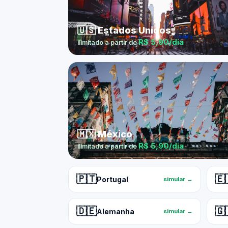
🇺🇸 Estados Unidos
R$ 5,90/dia
ilimitado a partir de
🇲🇽 México
R$ 5,90/dia
ilimitado a partir de
🇵🇹
🇪
Portugal
simular →
🇩🇪
🇬
Alemanha
simular →