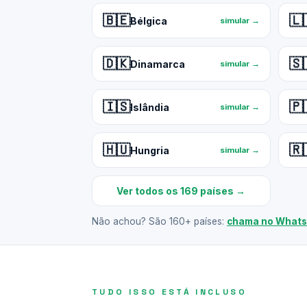
🇧🇪
🇱
Bélgica
simular →
🇩🇰
🇸
Dinamarca
simular →
🇮🇸
🇵
Islândia
simular →
🇭🇺
🇷
Hungria
simular →
Ver todos os 169 países →
Não achou? São 160+ países:
chama no What
TUDO ISSO ESTÁ INCLUSO