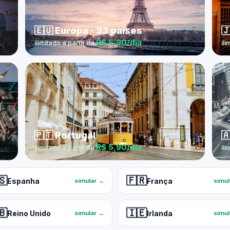
🇪🇺 Europa · 33 países

R$ 5,90/dia
ilimitado a partir de
ili
🇵🇹 Portugal

R$ 5,90/dia
ilimitado a partir de
ili
🇸
🇫🇷
Espanha
França
simular →
simu
🇧
🇮🇪
Reino Unido
Irlanda
simular →
simu