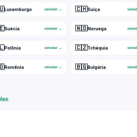
🇺
🇨🇭
Luxemburgo
Suíça
simular →
simu
🇪
🇳🇴
Suécia
Noruega
simular →
simu
🇱
🇨🇿
Polônia
Tchéquia
simular →
simu
🇴
🇧🇬
Romênia
Bulgária
simular →
simu
sApp
.