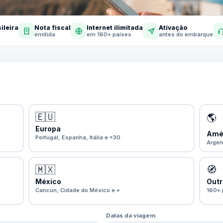
ileira
Nota fiscal
Internet ilimitada
Ativação
emitida
em 160+ países
antes do embarque
🇪🇺
🌎
Europa
Amér
Portugal, Espanha, Itália e +30
Argen
🇲🇽
🧭
México
Outr
Cancún, Cidade do México e +
160+ 
Datas da viagem