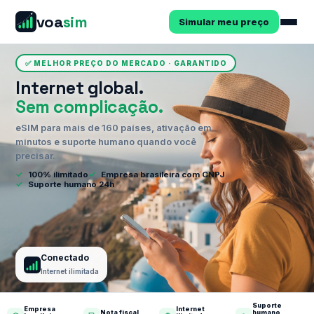
voa
sim
Simular meu preço
✅ MELHOR PREÇO DO MERCADO · GARANTIDO
Internet global.
Sem complicação.
eSIM para mais de 160 países, ativação em
minutos e suporte humano quando você
precisar.
✓
100% ilimitado
✓
Empresa brasileira com CNPJ
✓
Suporte humano 24h
Conectado
Internet ilimitada
Suporte
Empresa
Internet
Nota fiscal
humano