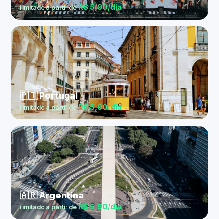
R$ 5,90/dia
ilimitado a partir de
🇵🇹 Portugal
R$ 5,90/dia
ilimitado a partir de
🇦🇷 Argentina
R$ 5,90/dia
ilimitado a partir de