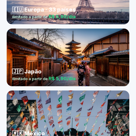
🇪🇺 Europa · 33 países
R$ 5,90/dia
ilimitado a partir de
🇯🇵 Japão
R$ 5,90/dia
ilimitado a partir de
🇲🇽 México