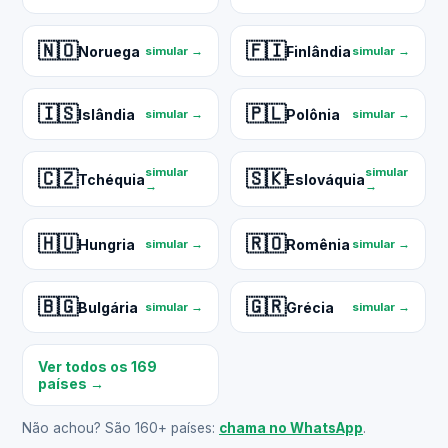
🇳🇴
🇫🇮
Noruega
Finlândia
simular →
simular →
🇮🇸
🇵🇱
Islândia
Polônia
simular →
simular →
simular
simular
🇨🇿
🇸🇰
Tchéquia
Eslováquia
→
→
🇭🇺
🇷🇴
Hungria
Romênia
simular →
simular →
🇧🇬
🇬🇷
Bulgária
Grécia
simular →
simular →
Ver todos os 169
países →
Não achou? São 160+ países:
chama no WhatsApp
.