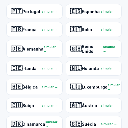
🇵🇹
🇪🇸
Portugal
Espanha
simular →
simular →
🇫🇷
🇮🇹
França
Itália
simular →
simular →
Reino
simular
simular
🇩🇪
🇬🇧
Alemanha
→
Unido
→
🇮🇪
🇳🇱
Irlanda
Holanda
simular →
simular →
simular
🇧🇪
🇱🇺
Bélgica
Luxemburgo
simular →
→
🇨🇭
🇦🇹
Suíça
Áustria
simular →
simular →
simular
🇩🇰
🇸🇪
Dinamarca
Suécia
simular →
→