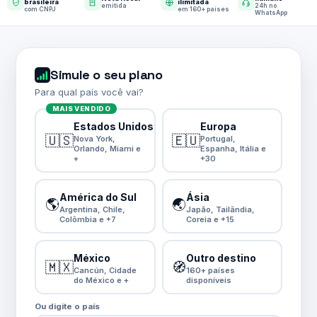
brasileira
ilimitada
emitida
24h no
com CNPJ
em 160+ países
WhatsApp
Simule o seu plano
Para qual país você vai?
MAIS VENDIDO
Estados Unidos
Europa
🇺🇸
🇪🇺
Nova York,
Portugal,
Orlando, Miami e
Espanha, Itália e
+
+30
América do Sul
Ásia
🌎
🌏
Argentina, Chile,
Japão, Tailândia,
Colômbia e +7
Coreia e +15
México
Outro destino
🇲🇽
🧭
Cancún, Cidade
160+ países
do México e +
disponíveis
Ou digite o país