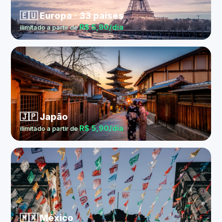
🇪🇺 Europa · 33 países
R$ 5,90/dia
ilimitado a partir de
🇯🇵 Japão
R$ 5,90/dia
ilimitado a partir de
🇲🇽 México