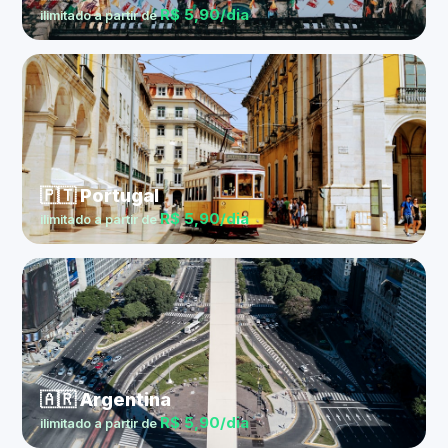
R$ 5,90/dia
ilimitado a partir de
🇵🇹 Portugal
R$ 5,90/dia
ilimitado a partir de
🇦🇷 Argentina
R$ 5,90/dia
ilimitado a partir de