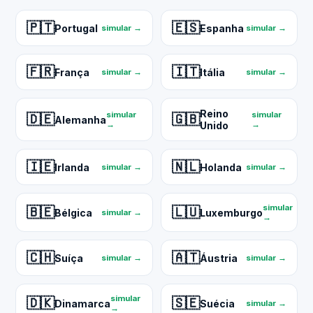
🇵🇹
🇪🇸
Portugal
Espanha
simular →
simular →
🇫🇷
🇮🇹
França
Itália
simular →
simular →
Reino
simular
simular
🇩🇪
🇬🇧
Alemanha
→
Unido
→
🇮🇪
🇳🇱
Irlanda
Holanda
simular →
simular →
simular
🇧🇪
🇱🇺
Bélgica
Luxemburgo
simular →
→
🇨🇭
🇦🇹
Suíça
Áustria
simular →
simular →
simular
🇩🇰
🇸🇪
Dinamarca
Suécia
simular →
→