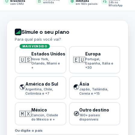
brasileira
ilimitada
emitida
24h no
com CNPJ
em 160+ países
WhatsApp
Simule o seu plano
Para qual país você vai?
MAIS VENDIDO
Estados Unidos
Europa
🇺🇸
🇪🇺
Nova York,
Portugal,
Orlando, Miami e
Espanha, Itália e
+
+30
América do Sul
Ásia
🌎
🌏
Argentina, Chile,
Japão, Tailândia,
Colômbia e +7
Coreia e +15
México
Outro destino
🇲🇽
🧭
Cancún, Cidade
160+ países
do México e +
disponíveis
Ou digite o país