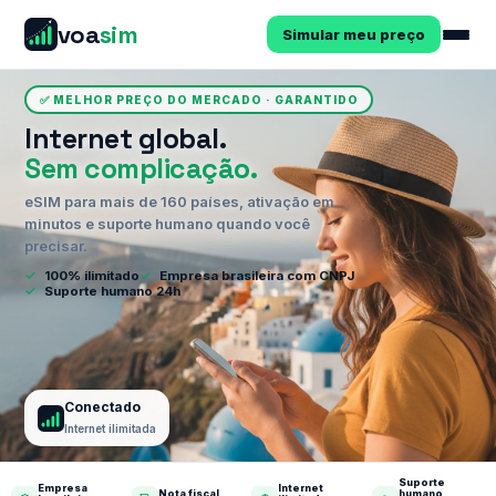
voa
sim
Simular meu preço
✅ MELHOR PREÇO DO MERCADO · GARANTIDO
Internet global.
Sem complicação.
eSIM para mais de 160 países, ativação em
minutos e suporte humano quando você
precisar.
✓
100% ilimitado
✓
Empresa brasileira com CNPJ
✓
Suporte humano 24h
Conectado
Internet ilimitada
Suporte
Empresa
Internet
Nota fiscal
humano