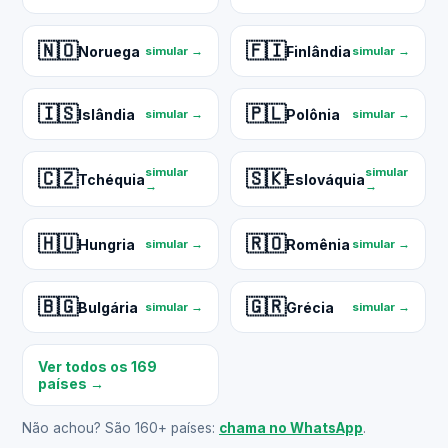
🇳🇴
🇫🇮
Noruega
Finlândia
simular →
simular →
🇮🇸
🇵🇱
Islândia
Polônia
simular →
simular →
simular
simular
🇨🇿
🇸🇰
Tchéquia
Eslováquia
→
→
🇭🇺
🇷🇴
Hungria
Romênia
simular →
simular →
🇧🇬
🇬🇷
Bulgária
Grécia
simular →
simular →
Ver todos os 169
países →
Não achou? São 160+ países:
chama no WhatsApp
.