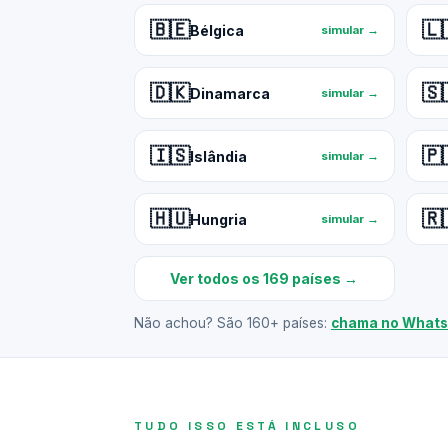
🇧🇪
🇱
Bélgica
simular →
🇩🇰
🇸
Dinamarca
simular →
🇮🇸
🇵
Islândia
simular →
🇭🇺
🇷
Hungria
simular →
Ver todos os 169 países →
Não achou? São 160+ países:
chama no What
TUDO ISSO ESTÁ INCLUSO