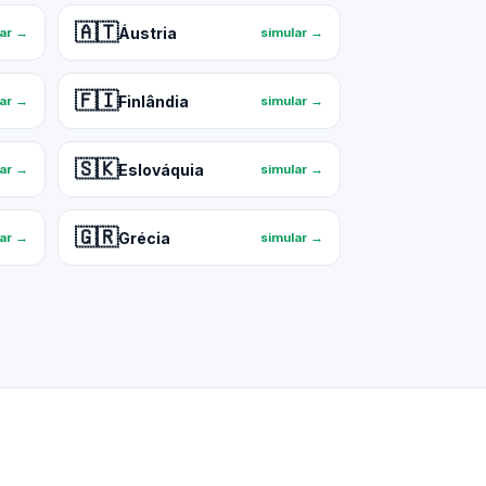
🇦🇹
Áustria
lar →
simular →
🇫🇮
Finlândia
lar →
simular →
🇸🇰
Eslováquia
lar →
simular →
🇬🇷
Grécia
lar →
simular →