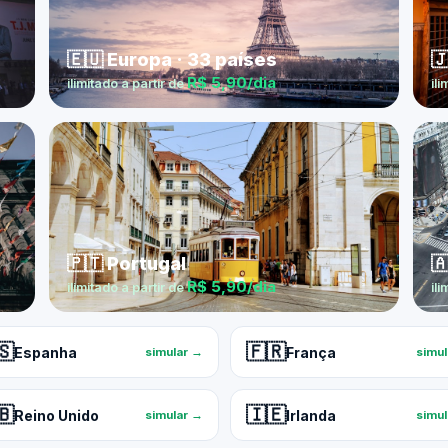
🇪🇺 Europa · 33 países

R$ 5,90/dia
ilimitado a partir de
ili
🇵🇹 Portugal

R$ 5,90/dia
ilimitado a partir de
ili
🇸
🇫🇷
Espanha
França
simular →
simu
🇧
🇮🇪
Reino Unido
Irlanda
simular →
simu