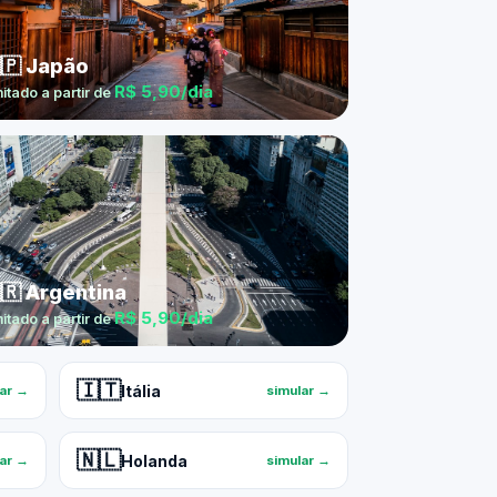
🇵 Japão
R$ 5,90/dia
mitado a partir de
🇷 Argentina
R$ 5,90/dia
mitado a partir de
🇮🇹
Itália
lar →
simular →
🇳🇱
Holanda
lar →
simular →