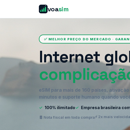
voa
sim
✅ MELHOR PREÇO DO MERCADO · GARA
Internet glo
complicaçã
eSIM para mais de 160 países, ativaçã
minutos e suporte humano quando você
✓
100% ilimitado
✓
Empresa brasileira co
⚡ 2x mais velocid
🧾 Nota fiscal em toda compra