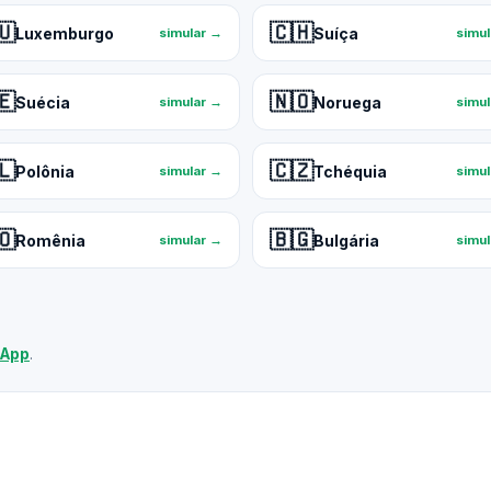
🇺
🇨🇭
Luxemburgo
Suíça
simular →
simu
🇪
🇳🇴
Suécia
Noruega
simular →
simu
🇱
🇨🇿
Polônia
Tchéquia
simular →
simu
🇴
🇧🇬
Romênia
Bulgária
simular →
simu
sApp
.