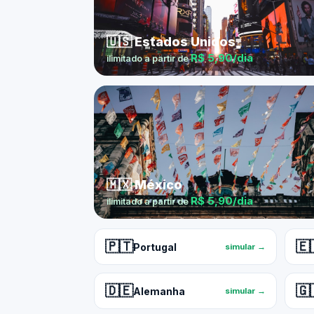
🇺🇸 Estados Unidos
R$ 5,90/dia
ilimitado a partir de
🇲🇽 México
R$ 5,90/dia
ilimitado a partir de
🇵🇹
🇪
Portugal
simular →
🇩🇪
🇬
Alemanha
simular →