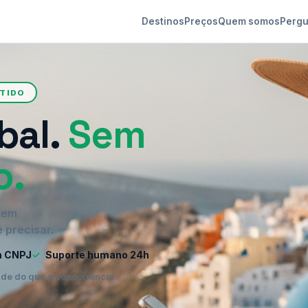
Destinos
Preços
Quem somos
Pergu
NTIDO
bal.
Sem
o.
o em
 precisar.
m CNPJ
✓
Suporte humano 24h
ade do que a concorrência