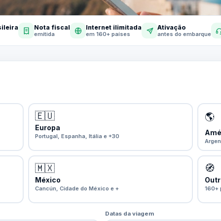
ileira
Nota fiscal
Internet ilimitada
Ativação
emitida
em 160+ países
antes do embarque
🇪🇺
🌎
Europa
Amér
Portugal, Espanha, Itália e +30
Argen
🇲🇽
🧭
México
Outr
Cancún, Cidade do México e +
160+ 
Datas da viagem