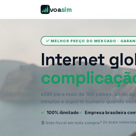
voa
sim
✅ MELHOR PREÇO DO MERCADO · GARA
Internet glo
complicaçã
eSIM para mais de 160 países, ativaçã
minutos e suporte humano quando você
✓
100% ilimitado
✓
Empresa brasileira co
⚡ 2x mais velocid
🧾 Nota fiscal em toda compra