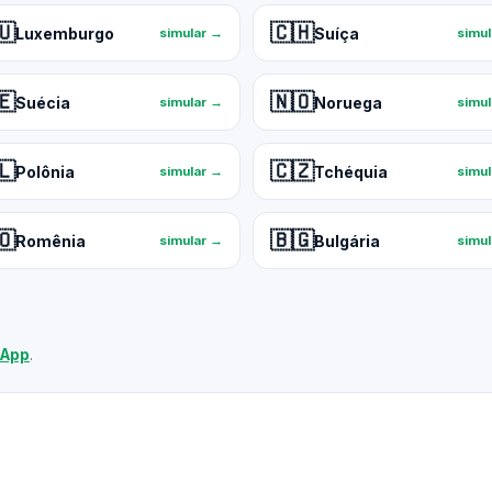
🇺
🇨🇭
Luxemburgo
Suíça
simular →
simu
🇪
🇳🇴
Suécia
Noruega
simular →
simu
🇱
🇨🇿
Polônia
Tchéquia
simular →
simu
🇴
🇧🇬
Romênia
Bulgária
simular →
simu
sApp
.