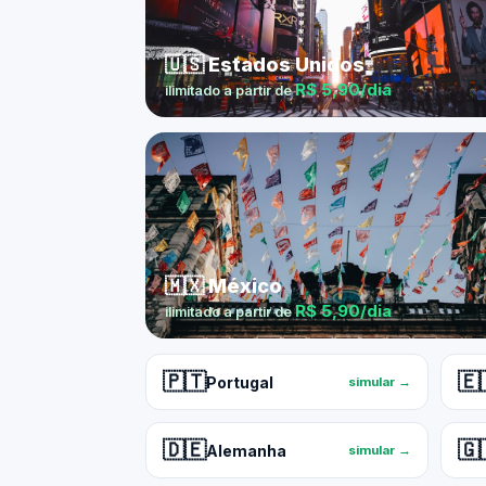
🇺🇸 Estados Unidos
R$ 5,90/dia
ilimitado a partir de
🇲🇽 México
R$ 5,90/dia
ilimitado a partir de
🇵🇹
🇪
Portugal
simular →
🇩🇪
🇬
Alemanha
simular →