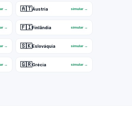
🇦🇹
Áustria
lar →
simular →
🇫🇮
Finlândia
lar →
simular →
🇸🇰
Eslováquia
lar →
simular →
🇬🇷
Grécia
lar →
simular →