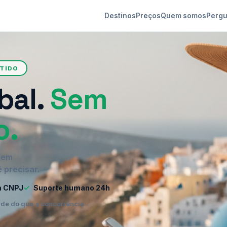
Destinos
Preços
Quem somos
Pergu
NTIDO
bal.
Sem
o.
o em
 precisar.
m CNPJ
✓
Suporte humano 24h
ade do que a concorrência