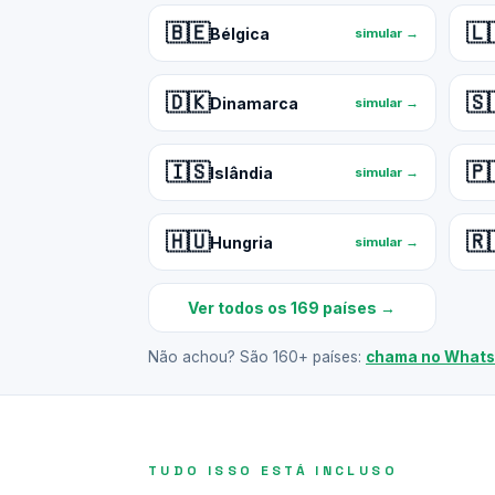
🇧🇪
🇱
Bélgica
simular →
🇩🇰
🇸
Dinamarca
simular →
🇮🇸
🇵
Islândia
simular →
🇭🇺
🇷
Hungria
simular →
Ver todos os 169 países →
Não achou? São 160+ países:
chama no What
TUDO ISSO ESTÁ INCLUSO