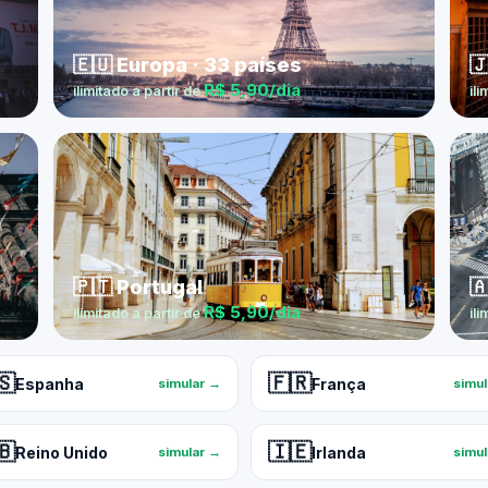
🇪🇺 Europa · 33 países

R$ 5,90/dia
ilimitado a partir de
ili
🇵🇹 Portugal

R$ 5,90/dia
ilimitado a partir de
ili
🇸
🇫🇷
Espanha
França
simular →
simu
🇧
🇮🇪
Reino Unido
Irlanda
simular →
simu