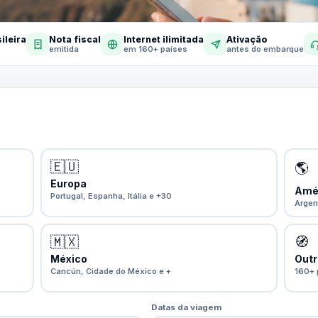
ileira
Nota fiscal
Internet ilimitada
Ativação
emitida
em 160+ países
antes do embarque
🇪🇺
🌎
Europa
Amér
Portugal, Espanha, Itália e +30
Argen
🇲🇽
🧭
México
Outr
Cancún, Cidade do México e +
160+ 
Datas da viagem