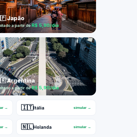
🇵 Japão
R$ 5,90/dia
mitado a partir de
🇷 Argentina
R$ 5,90/dia
mitado a partir de
🇮🇹
Itália
lar →
simular →
🇳🇱
Holanda
lar →
simular →